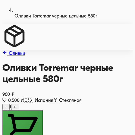
Оливки Torremar черные цельные 580г
Оливки
Оливки Torremar черные
цельные 580г
960 ₽
0,500
л
🇪🇸
Испания
Стекляная
−
1
+